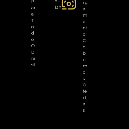
H -
P
Rç
13h
Ar
A
A
M
T
E
O
Nt
D
O,
O
C
O
O
B
B
Ra
Ri
Sil
M
O
S
O
Fe
Rt
A
S