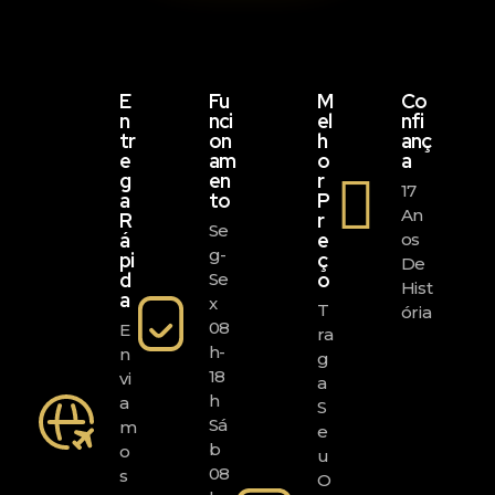
E
Fu
M
Co
N
Nci
El
Nfi
Tr
On
H
Anç
E
Am
O
A
G
En
R
17
A
To
P
An
R
R
Se
Á
E
Os
G-
Pi
Ç
De
D
O
Se
Hist
A
X
T
Ória
08
E
Ra
H-
N
G
18
Vi
A
H
A
S
Sá
M
E
B
O
U
08
S
O