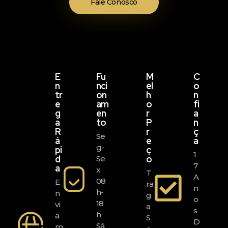
Fale Conosco
E
Fu
M
C
N
Nci
El
O
Tr
On
H
N
E
Am
O
Fi
G
En
R
A
A
To
P
N
R
R
Ç
Se
Á
E
A
G-
Pi
Ç
1
D
O
Se
7
A
X
T
A
08
E
Ra
N
H-
N
G
O
18
Vi
A
S
H
A
S
D
Sá
M