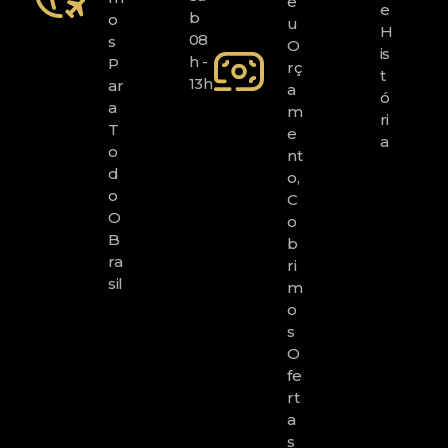
E
E
B
O
U
H
08
S
O
Is
H -
P
Rç
T
13h
Ar
A
Ó
A
M
Ri
T
E
A
O
Nt
D
O,
O
C
O
O
B
B
Ra
Ri
Sil
M
O
S
O
Fe
Rt
A
S