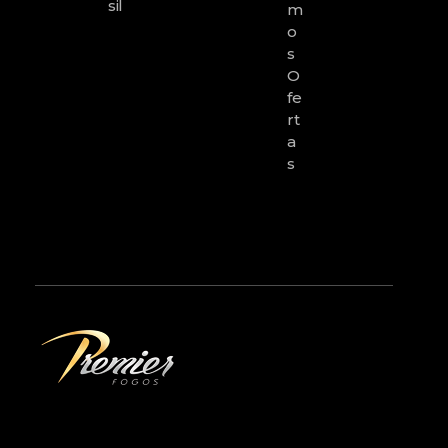
Sil
M
O
S
O
Fe
Rt
A
S
premierfogos.com.br
Fogos de Artifício