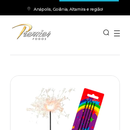
Anápolis, Goiânia, Altamira e região!
premierfogos.com.br
Fogos de Artifício