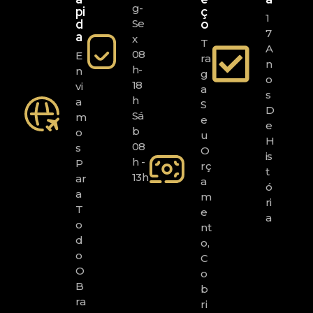
G-
Pi
Ç
1
D
O
Se
7
A
X
T
A
08
E
Ra
N
H-
N
G
O
18
Vi
A
S
H
A
S
D
Sá
M
E
E
B
O
U
H
08
S
O
Is
H -
P
Rç
T
13h
Ar
A
Ó
A
M
Ri
T
E
A
O
Nt
D
O,
O
C
O
O
B
B
Ra
Ri