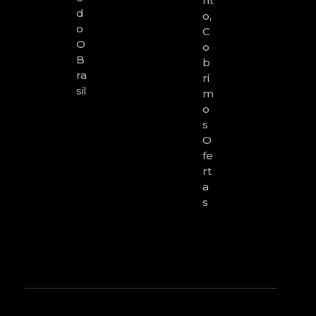
Nt
D
O,
O
C
O
O
B
B
Ra
Ri
Sil
M
O
S
O
Fe
Rt
A
S