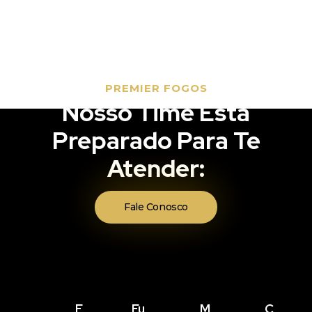
PREMIER FOGOS
Nosso Time Está
Preparado Para Te
Atender:
Fale Conosco
E
Fu
M
C