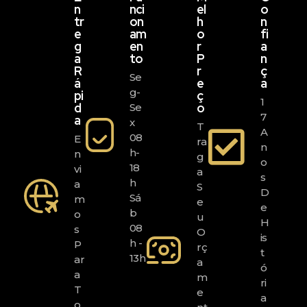
N
Nci
El
O
Tr
On
H
N
E
Am
O
Fi
G
En
R
A
A
To
P
N
R
R
Ç
Se
Á
E
A
G-
Pi
Ç
1
D
O
Se
7
A
X
T
A
08
E
Ra
N
H-
N
G
O
18
Vi
A
S
H
A
S
D
Sá
M
E
E
B
O
U
H
08
S
O
Is
H -
P
Rç
T
13h
Ar
A
Ó
A
M
Ri
T
E
A
O