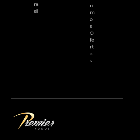
Ra
Ri
Sil
M
O
S
O
Fe
Rt
A
S
premierfogos.com.br
Fogos de Artifício