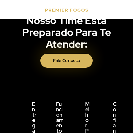
PREMIER FOGOS
Nosso Time Está
Preparado Para Te
Atender:
Fale Conosco
E
Fu
M
C
N
Nci
El
O
Tr
On
H
N
E
Am
O
Fi
G
En
R
A
A
To
P
N