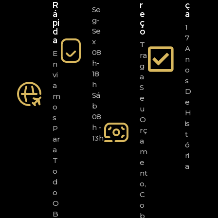
R
R
Ç
Se
Á
E
A
G-
Pi
Ç
1
D
O
Se
7
A
X
T
A
08
E
Ra
N
H-
N
G
O
18
Vi
A
S
H
A
S
D
Sá
M
E
E
B
O
U
H
08
S
O
Is
H -
P
Rç
T
13h
Ar
A
Ó
A
M
Ri
T
E
A
O
Nt
D
O,
O
C
O
O
B
B