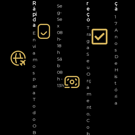
R
R
Ç
Se
Á
E
A
G-
Pi
Ç
1
D
O
Se
7
A
X
T
A
08
E
Ra
N
H-
N
G
O
18
Vi
A
S
H
A
S
D
Sá
M
E
E
B
O
U
H
08
S
O
Is
H -
P
Rç
T
13h
Ar
A
Ó
A
M
Ri
T
E
A
O
Nt
D
O,
O
C
O
O
B
B