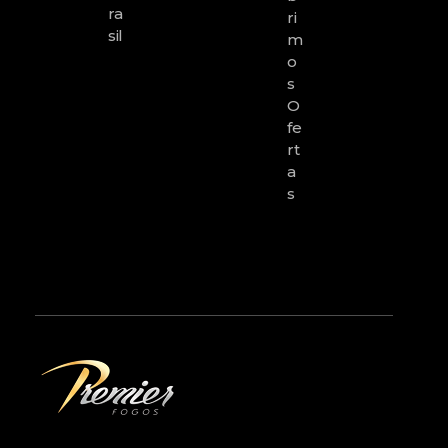
Ra
Ri
Sil
M
O
S
O
Fe
Rt
A
S
premierfogos.com.br
Fogos de Artifício