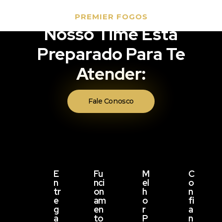
PREMIER FOGOS
Nosso Time Está
Preparado Para Te
Atender:
Fale Conosco
E
Fu
M
C
N
Nci
El
O
Tr
On
H
N
E
Am
O
Fi
G
En
R
A
A
To
P
N